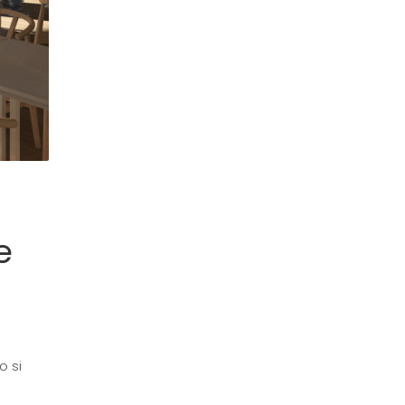
e
o si