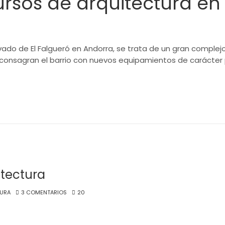
rsos de arquitectura en
vado de El Falgueró en Andorra, se trata de un gran complej
o consagran el barrio con nuevos equipamientos de carácter 
itectura
URA
3 COMENTARIOS
20